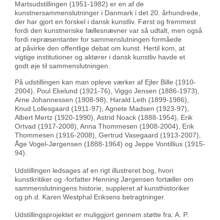
Martsudstillingen (1951-1982) er en af de
kunstnersammenslutninger i Danmark i det 20. århundrede,
der har gjort en forskel i dansk kunstliv. Først og fremmest
fordi den kunstneriske fællesnævner var så udtalt, men også
fordi repræsentanter for sammenslutningen formåede
at påvirke den offentlige debat om kunst. Hertil kom, at
vigtige institutioner og aktører i dansk kunstliv havde et
godt øje til sammenslutningen.
På udstillingen kan man opleve værker af Ejler Bille (1910-
2004), Poul Ekelund (1921-76), Viggo Jensen (1886-1973),
Arne Johannessen (1908-98), Harald Leth (1899-1986),
Knud Lollesgaard (1911-97), Agnete Madsen (1923-97),
Albert Mertz (1920-1990), Astrid Noack (1888-1954), Erik
Ortvad (1917-2008), Anna Thommesen (1908-2004), Erik
Thommesen (1916-2008), Gertrud Vasegaard (1913-2007),
Åge Vogel-Jørgensen (1888-1964) og Jeppe Vontillius (1915-
94).
Udstillingen ledsages af en rigt illustreret bog, hvori
kunstkritiker og -forfatter Henning Jørgensen fortæller om
sammenslutningens historie, suppleret af kunsthistoriker
og ph.d. Karen Westphal Eriksens betragtninger.
Udstillingsprojektet er muliggjort gennem støtte fra: A. P.