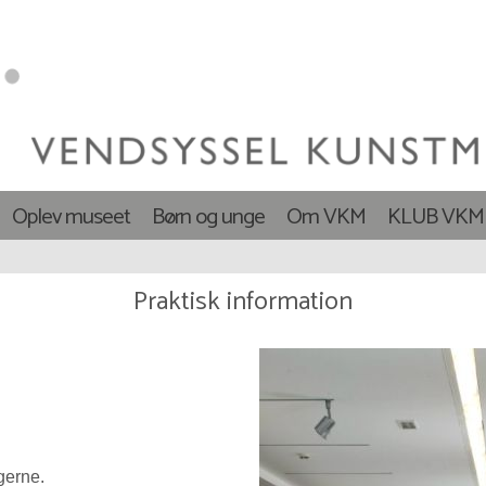
Oplev museet
Børn og unge
Om VKM
KLUB VKM
Praktisk information
gerne.