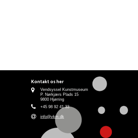
Kontakt os her
Vendsyssel Kunstmuseum
P. Nørkjærs Plads 15
9800 Hjørring
+45 98 92 41 33
info@vkm.dk