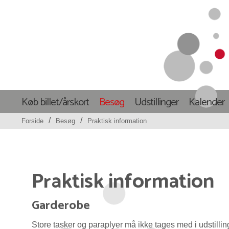
Køb billet/årskort
Besøg
Udstillinger
Kalender
/
/
Forside
Besøg
Praktisk information
Praktisk information
Garderobe
Store tasker og paraplyer må ikke tages med i udstillin