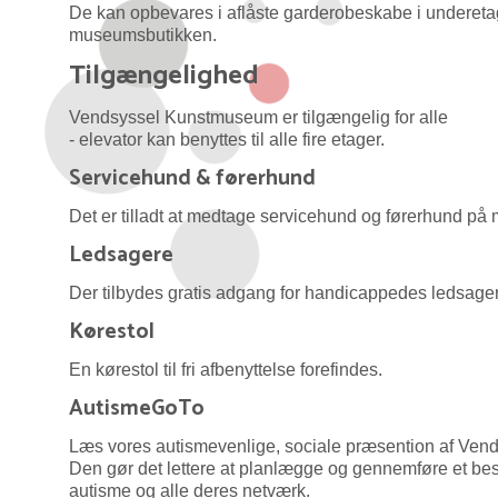
De kan opbevares i aflåste garderobeskabe i underetage
museumsbutikken.
Tilgængelighed
Vendsyssel Kunstmuseum er tilgængelig for alle
- elevator kan benyttes til alle fire etager.
Servicehund & førerhund
Det er tilladt at medtage servicehund og førerhund på 
Ledsagere
Der tilbydes gratis adgang for handicappedes ledsage
Kørestol
En kørestol til fri afbenyttelse forefindes.
AutismeGoTo
Læs vores autismevenlige, sociale præsention af V
Den gør det lettere at planlægge og gennemføre et b
autisme og alle deres netværk.