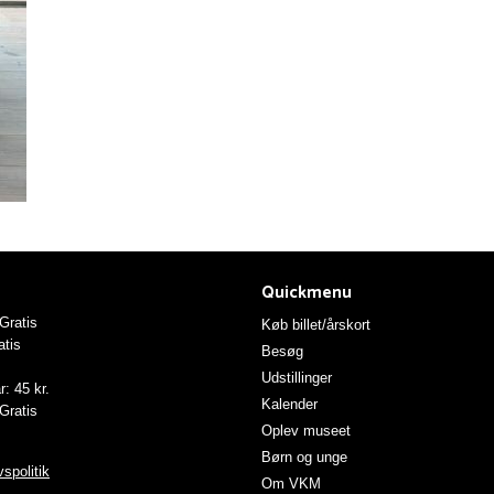
Quickmenu
ratis
Køb billet/årskort
tis
Besøg
Udstillinger
: 45 kr.
Kalender
Gratis
Oplev museet
Børn og unge
spolitik
Om VKM