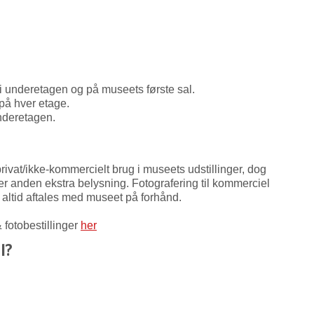
 i underetagen og på museets første sal.
 på hver etage.
underetagen.
il privat/ikke-kommercielt brug i museets udstillinger, dog
ller anden ekstra belysning. F
otografering til kommerciel
l altid aftales med museet på forhånd.
fotobestillinger
her
l?