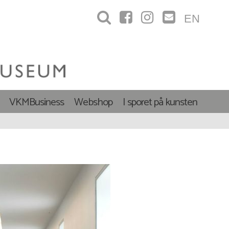
EN
VKMBusiness
Webshop
I sporet på kunsten