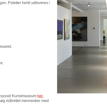
n. Poletter hertil udleveres i
museet.
re.
endsyssel Kunstmuseum
her.
esøg målrettet mennesker med