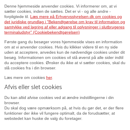
Denne hjemmeside anvender cookies. Vi informerer om, at vi
sætter cookies, inden de sættes. Det er vi - og alle andre -
forpligtede til.
Læs mere på Erhvervsstyrelsen.dk om cookies og
det juridiske grundlag i "Bekendtgørelse om krav til information og
samtykke ved lagring af eller adgang til oplysninger i slutbrugeres
terminaludstyr" (Cookiebekendtgørelsen)
Første gang du besøger vores hjemmeside vises en information
om at vi anvender cookies. Hvis du klikker videre til en ny side
uden at acceptere, anvedes kun de nødvendige cookies under dit
besøg. Informationen om cookies vil stå øverst på alle sider indtil
du acceptere cookies. Ønsker du ikke at vi sætter cookies, skal du
slå cookies fra i din browser.
Læs mere om cookies
her
.
Afvis eller slet cookies
Du kan altid afvise cookies ved at ændre indstillingerne i din
browser.
Du skal dog være opmærksom på, at hvis du gør det, er der flere
funktioner der ikke vil fungere optimalt, da de forudsætter, at
webstedet kan huske de valg du foretager.