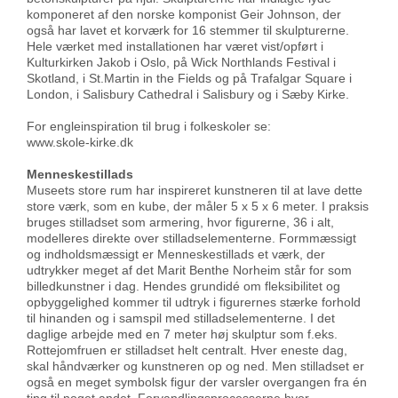
komponeret af den norske komponist Geir Johnson, der
også har lavet et korværk for 16 stemmer til skulpturerne.
Hele værket med installationen har været vist/opført i
Kulturkirken Jakob i Oslo, på Wick Northlands Festival i
Skotland, i St.Martin in the Fields og på Trafalgar Square i
London, i Salisbury Cathedral i Salisbury og i Sæby Kirke.
For engleinspiration til brug i folkeskoler se:
www.skole-kirke.dk
Menneskestillads
Museets store rum har inspireret kunstneren til at lave dette
store værk, som en kube, der måler 5 x 5 x 6 meter. I praksis
bruges stilladset som armering, hvor figurerne, 36 i alt,
modelleres direkte over stilladselementerne. Formmæssigt
og indholdsmæssigt er Menneskestillads et værk, der
udtrykker meget af det Marit Benthe Norheim står for som
billedkunstner i dag. Hendes grundidé om fleksibilitet og
opbyggelighed kommer til udtryk i figurernes stærke forhold
til hinanden og i samspil med stilladselementerne. I det
daglige arbejde med en 7 meter høj skulptur som f.eks.
Rottejomfruen er stilladset helt centralt. Hver eneste dag,
skal håndværker og kunstneren op og ned. Men stilladset er
også en meget symbolsk figur der varsler overgangen fra én