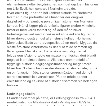
ting til noget andet. Forvandlingsprocesserne hvor
elementerne skifter betydning, er, som det også er i historien
om Lille Eyolf, helt centrale i Norheim arbejde.
Hver enkelt figur har en hel konkret historie fra Norheims
hverdag. Små portrætter af situationer der omgiver
dagliglivet – og samtidig personlige historier kun Norheim
kender. Når vi kigger på de enkelte figurer skaber vi måske
historier med vores fantasi og på den måde bliver
fortællingerne ved med at vokse ud af de enkelte figurer og
bliver derved også en del af en større helhed. Norheims
Menneskestillads var prøveopstillet på en mark i Mygdal, da
sidste års store vinterstorm fik det til at falde sammen og
flere figurer blev skadet. Dette skete samtidig med at
foldbølgen i Asien dræbte en masse mennesker, deri blandt
nogle af Norheims bekendte. Alle disse sammenfald af
frygtelige historier, dagligdagssituationer og meget mere
bliver hos Norheim historier der danner et større hele, og på
en omfangsrig måde, sætter spørgsmålstegn ved de helt
store eksistentielle overvejelser. På den måde danner
enkeltdelene og et virvar af historier tilsammen sin helt egen
historie.
Ledningsgobelin
Et andet eksempel på dette, er Ledningsgobelin fra 2004. I
mødelokalet hos Affaldsselskabet i Vendsyssel (AVV) har