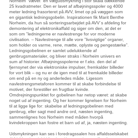
Norheim “vævet” en vægudsmykning i stor skala dækkende
25 kvadratmeter. Den er lavet af afbøjningsspoler og 4000
meter ledning frasorteret på AVV, limet op på væggen som
en gigantisk ledningsgobelin. Inspirationen fik Marit Benthe
Norheim, da hun så sorteringsarbejdet på AVV´s afdeling for
demontering af elektronikaffald og siger om den, at det er
som om ”ledningerne er navlestrenge for vor moderne
civilisation. – Navlestrenge til alle vore ”livsvigtige” organer,
som holder os varme, rene, mætte, oplyste og pengestærke”.
Ledningsgobelinen er samlet udelukkende af
genbrugsmaterialer, og bliver straks i Norheim univers en
sum af historier. Afbøjningsspolerne er f.eks. den del af
fjernsynet der via elektroniske impulser, fremkalder billeder
for vort blik – og nu er de igen med til at fremkalde billeder
om end på en ny og anderledes måde. Ligesom
navlestrengsmetaforen kommer til at skabe forbindelse til
motivet, der forestiller en frugtbar kvinde.
Omdrejningspunktet for gobelinen har netop været: at skabe
noget ud af ingenting. Og her kommer lignelsen for Norheim
til at ligge lige for: skabelse af ledningsgobelinen med
genbrug, eller sagt med andre ord, næsten ingenting,
sammenlignes hos Norheim med måden hvorpå
kvindekroppen kan fostre et barn ud af, ja, næsten ingenting.
Udsmykningen kan ses i foredragssalen hos affaldsselskabet