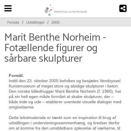
/
/
Forside
Udstillinger
2005
Marit Benthe Norheim -
Fotællende figurer og
sårbare skulpturer
Formål.
Indtil den 23. oktober 2005 befolkes og besjæles Vendsyssel
Kunstmuseum af meget store og alsidige skulpturer i beton.
Den norske billedhugger Marit Benthe Norheim (f. 1960), har
på sin helt egen måde formået at skabe skulpturer, der –
både inde og ude – etablerer uventede visuelle dialoger med
omgivelserne.
Dette tekstmateriale er tænkt som en inspiration til brug af
udstillingen i undervisningssammenhæng, og kredser derfor
om at komme fra den umiddelbare oplevelse af værkerne, til