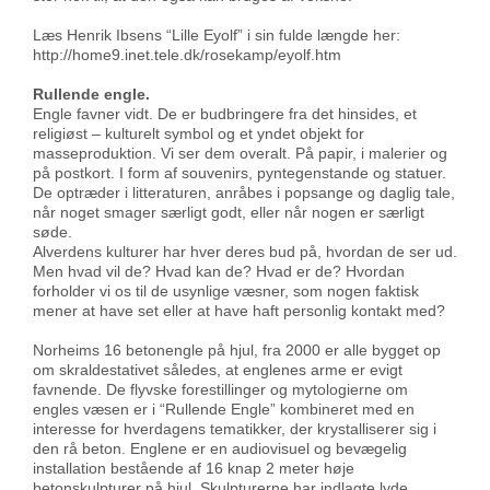
Læs Henrik Ibsens “Lille Eyolf” i sin fulde længde her:
http://home9.inet.tele.dk/rosekamp/eyolf.htm
Rullende engle.
Engle favner vidt. De er budbringere fra det hinsides, et
religiøst – kulturelt symbol og et yndet objekt for
masseproduktion. Vi ser dem overalt. På papir, i malerier og
på postkort. I form af souvenirs, pyntegenstande og statuer.
De optræder i litteraturen, anråbes i popsange og daglig tale,
når noget smager særligt godt, eller når nogen er særligt
søde.
Alverdens kulturer har hver deres bud på, hvordan de ser ud.
Men hvad vil de? Hvad kan de? Hvad er de? Hvordan
forholder vi os til de usynlige væsner, som nogen faktisk
mener at have set eller at have haft personlig kontakt med?
Norheims 16 betonengle på hjul, fra 2000 er alle bygget op
om skraldestativet således, at englenes arme er evigt
favnende. De flyvske forestillinger og mytologierne om
engles væsen er i “Rullende Engle” kombineret med en
interesse for hverdagens tematikker, der krystalliserer sig i
den rå beton. Englene er en audiovisuel og bevægelig
installation bestående af 16 knap 2 meter høje
betonskulpturer på hjul. Skulpturerne har indlagte lyde