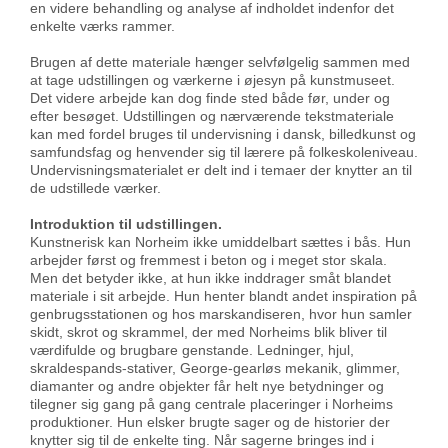
en videre behandling og analyse af indholdet indenfor det
enkelte værks rammer.
Brugen af dette materiale hænger selvfølgelig sammen med
at tage udstillingen og værkerne i øjesyn på kunstmuseet.
Det videre arbejde kan dog finde sted både før, under og
efter besøget. Udstillingen og nærværende tekstmateriale
kan med fordel bruges til undervisning i dansk, billedkunst og
samfundsfag og henvender sig til lærere på folkeskoleniveau.
Undervisningsmaterialet er delt ind i temaer der knytter an til
de udstillede værker.
Introduktion til udstillingen.
Kunstnerisk kan Norheim ikke umiddelbart sættes i bås. Hun
arbejder først og fremmest i beton og i meget stor skala.
Men det betyder ikke, at hun ikke inddrager småt blandet
materiale i sit arbejde. Hun henter blandt andet inspiration på
genbrugsstationen og hos marskandiseren, hvor hun samler
skidt, skrot og skrammel, der med Norheims blik bliver til
værdifulde og brugbare genstande. Ledninger, hjul,
skraldespands-stativer, George-gearløs mekanik, glimmer,
diamanter og andre objekter får helt nye betydninger og
tilegner sig gang på gang centrale placeringer i Norheims
produktioner. Hun elsker brugte sager og de historier der
knytter sig til de enkelte ting. Når sagerne bringes ind i