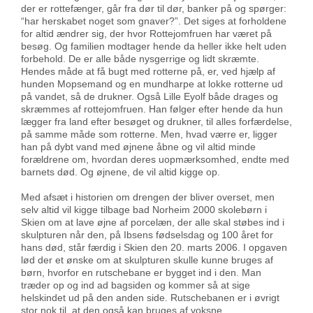
der er rottefænger, går fra dør til dør, banker på og spørger:
“har herskabet noget som gnaver?”. Det siges at forholdene
for altid ændrer sig, der hvor Rottejomfruen har været på
besøg. Og familien modtager hende da heller ikke helt uden
forbehold. De er alle både nysgerrige og lidt skræmte.
Hendes måde at få bugt med rotterne på, er, ved hjælp af
hunden Mopsemand og en mundharpe at lokke rotterne ud
på vandet, så de drukner. Også Lille Eyolf både drages og
skræmmes af rottejomfruen. Han følger efter hende da hun
lægger fra land efter besøget og drukner, til alles forfærdelse,
på samme måde som rotterne. Men, hvad værre er, ligger
han på dybt vand med øjnene åbne og vil altid minde
forældrene om, hvordan deres uopmærksomhed, endte med
barnets død. Og øjnene, de vil altid kigge op.
Med afsæt i historien om drengen der bliver overset, men
selv altid vil kigge tilbage bad Norheim 2000 skolebørn i
Skien om at lave øjne af porcelæn, der alle skal støbes ind i
skulpturen når den, på Ibsens fødselsdag og 100 året for
hans død, står færdig i Skien den 20. marts 2006. I opgaven
lød der et ønske om at skulpturen skulle kunne bruges af
børn, hvorfor en rutschebane er bygget ind i den. Man
træder op og ind ad bagsiden og kommer så at sige
helskindet ud på den anden side. Rutschebanen er i øvrigt
stor nok til, at den også kan bruges af voksne.