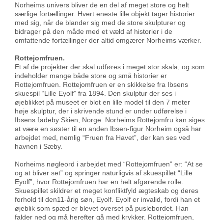
Norheims univers bliver de en del af meget store og helt
særlige fortællinger. Hvert eneste lille objekt tager historier
med sig, når de blander sig med de store skulpturer og
bidrager på den måde med et væld af historier i de
omfattende fortællinger der altid omgærer Norheims værker.
Rottejomfruen.
Et af de projekter der skal udføres i meget stor skala, og som
indeholder mange både store og små historier er
Rottejomfruen. Rottejomfruen er en skikkelse fra Ibsens
skuespil “Lille Eyolf” fra 1894. Den skulptur der ses i
øjeblikket på museet er blot en lille model til den 7 meter
høje skulptur, der i skrivende stund er under udførelse i
Ibsens fødeby Skien, Norge. Norheims Rottejomfru kan siges
at være en søster til en anden Ibsen-figur Norheim også har
arbejdet med, nemlig “Fruen fra Havet”, der kan ses ved
havnen i Sæby.
Norheims nøgleord i arbejdet med “Rottejomfruen” er: “At se
og at bliver set” og springer naturligvis af skuespillet “Lille
Eyolf”, hvor Rottejomfruen har en helt afgørende rolle.
Skuespillet skildrer et meget konfliktfyld ægteskab og deres
forhold til den11-årig søn, Eyolf. Eyolf er invalid, fordi han et
øjeblik som spæd er blevet overset på puslebordet. Han
falder ned og må herefter gå med krykker. Rottejomfruen,