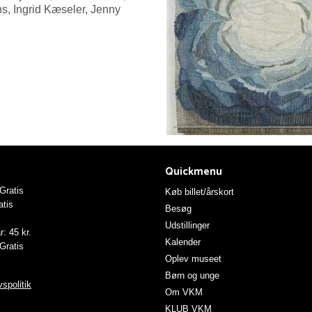
s, Ingrid Kæseler, Jenny
Quickmenu
ratis
Køb billet/årskort
tis
Besøg
Udstillinger
: 45 kr.
Kalender
Gratis
Oplev museet
Børn og unge
spolitik
Om VKM
KLUB VKM