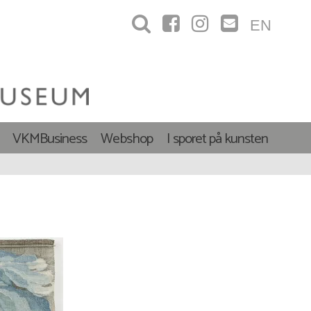
EN
VKMBusiness
Webshop
I sporet på kunsten