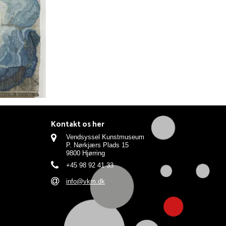
Kontakt os her
Vendsyssel Kunstmuseum
P. Nørkjærs Plads 15
9800 Hjørring
+45 98 92 41 33
info@vkm.dk