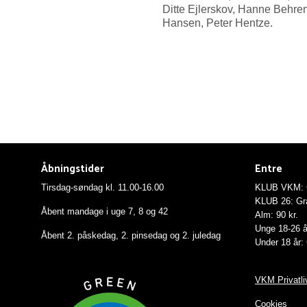
Ditte Ejlerskov, Hanne Behren
Hansen, Peter Hentze.
Åbningstider
Entre
Tirsdag-søndag kl. 11.00-16.00
KLUB VKM: G
KLUB 26: Gra
Åbent mandage i uge 7, 8 og 42
Alm: 90 kr.
Unge 18-26 år
Åbent 2. påskedag, 2. pinsedag og 2. juledag
Under 18 år: 
VKM Privatliv
Cookies