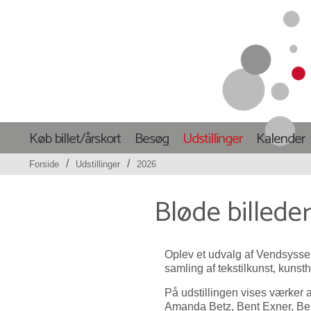
Køb billet/årskort
Besøg
Udstillinger
Kalender
/
/
Forside
Udstillinger
2026
Bløde billed
Oplev et udvalg af Vendsyss
samling af tekstilkunst, kuns
På udstillingen vises værker 
Amanda Betz, Bent Exner, Beri