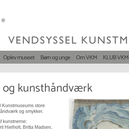
Oplev museet
Børn og unge
Om VKM
KLUB VKM
er og kunsthåndværk
el Kunstmuseums store
thåndværk og smykker.
af kunstnerne:
t Hjelholt, Britta Madsen,