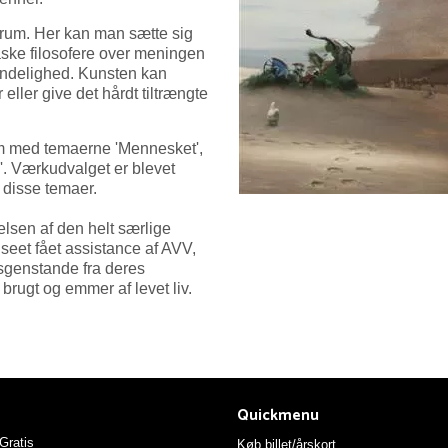
 rum. Her kan man sætte sig
ske filosofere over meningen
mindelighed. Kunsten kan
 eller give det hårdt tiltrængte
rum med temaerne 'Mennesket',
'. Værkudvalget er blevet
 disse temaer.
elsen af den helt særlige
seet fået assistance af AVV,
sgenstande fra deres
brugt og emmer af levet liv.
Quickmenu
ratis
Køb billet/årskort