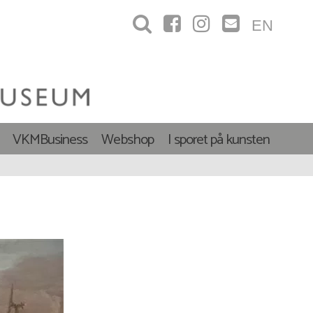
EN
VKMBusiness
Webshop
I sporet på kunsten