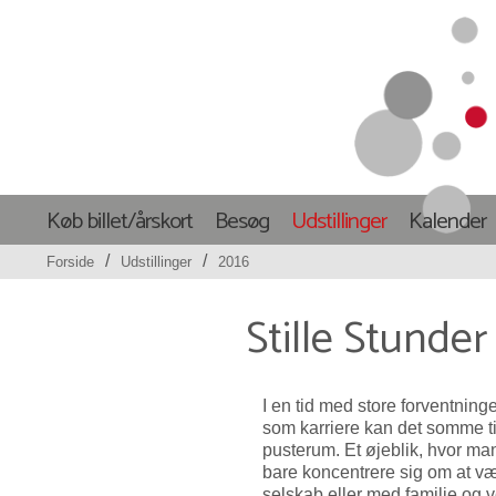
Køb billet/årskort
Besøg
Udstillinger
Kalender
/
/
Forside
Udstillinger
2016
Stille Stunder
I en tid med store forventninger
som karriere kan det somme ti
pusterum. Et øjeblik, hvor ma
bare koncentrere sig om at vær
selskab eller med familie og 