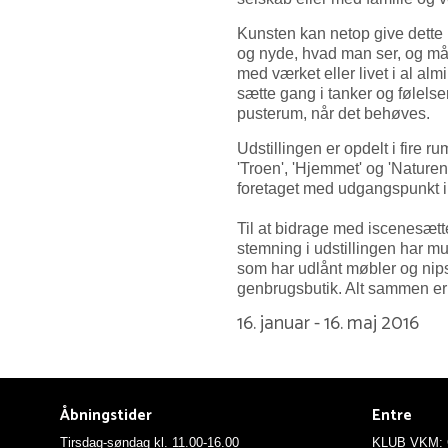
Kunsten kan netop give dette
og nyde, hvad man ser, og må
med værket eller livet i al al
sætte gang i tanker og følelser
pusterum, når det behøves.
Udstillingen er opdelt i fire 
'Troen', 'Hjemmet' og 'Naturen
foretaget med udgangspunkt i
Til at bidrage med iscenesætt
stemning i udstillingen har mu
som har udlånt møbler og nip
genbrugsbutik. Alt sammen er 
16. januar - 16. maj 2016
Åbningstider
Entre
Tirsdag-søndag kl. 11.00-16.00
KLUB VKM: G