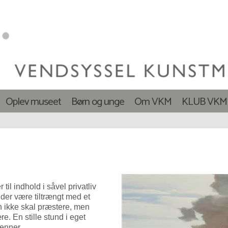
Oplev museet
Børn og unge
Om VKM
KLUB VKM
 til indhold i såvel privatliv
der være tiltrængt med et
n ikke skal præstere, men
e. En stille stund i eget
venner.