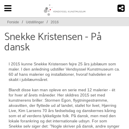
/
/
Forside
Udstillinger
2016
Snekke Kristensen - På
dansk
I 2015 kunne Snekke Kristensen fejre 25 års jubilæum som
maler. I den anledning udstiller Vendsyssel Kunstmuseum ca.
60 af hans malerier og installationer, hvoraf halvdelen er
skabt i jubilæumsåret.
Blandt disse kan man opleve en serie med 12 malerier - ét
for hver af årets måneder. Her skildres 2015 set med
kunstnerens briller: Stormen Egon, flygtningestrømme,
akvavitten, der flyttede ud af landet, stafet for livet, Hjørring
Live, Kim Larsens 70 års fødselsdag og danskernes kåring
som et af verdens lykkeligste folk. På dansk, men med den
lokale forankring og det internationale udsyn. For som
Snekke selv siger det: "Nogle skriver på dansk, andre synger