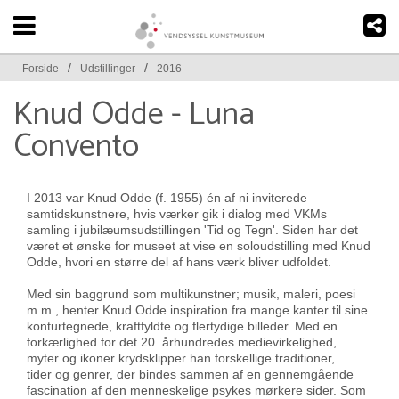
/
/
Forside
Udstillinger
2016
Knud Odde - Luna
Convento
I 2013 var Knud Odde (f. 1955) én af ni inviterede
samtidskunstnere, hvis værker gik i dialog med VKMs
samling i jubilæumsudstillingen 'Tid og Tegn'. Siden har det
været et ønske for museet at vise en soloudstilling med Knud
Odde, hvori en større del af hans værk bliver udfoldet.
Med sin baggrund som multikunstner; musik, maleri, poesi
m.m., henter Knud Odde inspiration fra mange kanter til sine
konturtegnede, kraftfyldte og flertydige billeder. Med en
forkærlighed for det 20. århundredes medievirkelighed,
myter og ikoner krydsklipper han forskellige traditioner,
tider og genrer, der bindes sammen af en gennemgående
fascination af den menneskelige psykes mørkere sider. Som