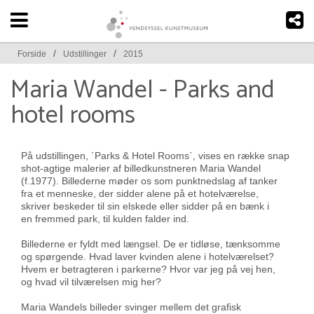
/
/
Forside
Udstillinger
2015
Maria Wandel - Parks and
hotel rooms
På udstillingen, ´Parks & Hotel Rooms`, vises en række snap
shot-agtige malerier af billedkunstneren Maria Wandel
(f.1977). Billederne møder os som punktnedslag af tanker
fra et menneske, der sidder alene på et hotelværelse,
skriver beskeder til sin elskede eller sidder på en bænk i
en fremmed park, til kulden falder ind.
Billederne er fyldt med længsel. De er tidløse, tænksomme
og spørgende. Hvad laver kvinden alene i hotelværelset?
Hvem er betragteren i parkerne? Hvor var jeg på vej hen,
og hvad vil tilværelsen mig her?
Maria Wandels billeder svinger mellem det grafisk