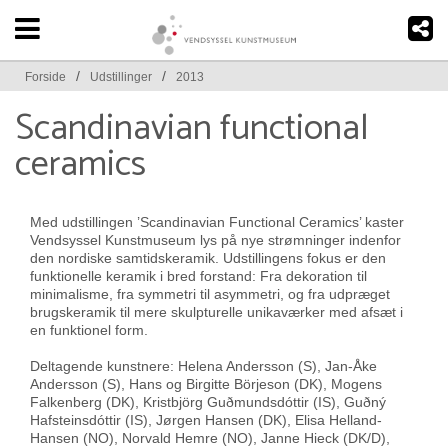
/
/
Forside
Udstillinger
2013
Scandinavian functional
ceramics
Med udstillingen ’Scandinavian Functional Ceramics’ kaster
Vendsyssel Kunstmuseum lys på nye strømninger indenfor
den nordiske samtidskeramik. Udstillingens fokus er den
funktionelle keramik i bred forstand: Fra dekoration til
minimalisme, fra symmetri til asymmetri, og fra udpræget
brugskeramik til mere skulpturelle unikaværker med afsæt i
en funktionel form.
Deltagende kunstnere: Helena Andersson (S), Jan-Åke
Andersson (S), Hans og Birgitte Börjeson (DK), Mogens
Falkenberg (DK), Kristbjörg Guðmundsdóttir (IS), Guðný
Hafsteinsdóttir (IS), Jørgen Hansen (DK), Elisa Helland-
Hansen (NO), Norvald Hemre (NO), Janne Hieck (DK/D),