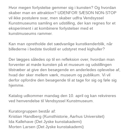
Hvor megen forlystelse gemmer sig i kunsten? Og hvordan
skaber man en attraktion? UDENFOR SÆSON NON-STOP
vil ikke postulere svar, men skaber udfra Vendsyssel
Kunstmuseums samling en udstilling, der kan regnes for et
eksperiment i at kombinere forlystelser med et
kunstmuseums rammer.
Kan man opretholde det sædvanlige kunstkenderblik, når
billederne i bedste tivolistil er udstyret med kighuller?
Der lægges således op til en refleksion over, hvordan man
forventer at møde kunsten på et museum og udstillingen
tilstræber at give den besøgende en anderledes oplevelse af,
hvad der sker mellem værk, museum og publikum. Vi vil
derfor opfordre den besøgende til at tage for sig og føle sig
hjemme.
Katalog udkommer mandag den 10. april og kan rekvireres
ved henvendelse til Vendsyssel Kunstmuseum.
Kuratorgruppen består af:
Kristian Handberg (Kunsthistorie, Aarhus Universitet)
Ida Kallehave (Det Jyske kunstakademi)
Morten Larsen (Det Jyske kunstakademi)