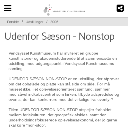
/
/
Forside
Udstillinger
2006
Udenfor Sæson - Nonstop
Vendsyssel Kunstmuseum har inviteret en gruppe
kunsthistorie- og akademistuderende til at sammensætte en
udstilling, med udgangspunkt i Vendsyssel Kunstmuseums
samling.
UDENFOR SÆSON NON-STOP er en udstilling, der afprøver
om det ophøjede og platte kan stå side om side. For må
museet ikke, i et oplevelsesorienteret samfund, sammen
med såvel indkøbscentret som kirken, tilbyde adspredelse og
events, der kan konkurrere med det virkelige livs eventyr?
Titlen UDENFOR SÆSON NON-STOP afspejler forholdet
mellem feriekulturen, det geografisk afsides, samt den
underholdningsfokuserede oplevelsesøkonomi, der jo gerne
skal køre “non-stop”.