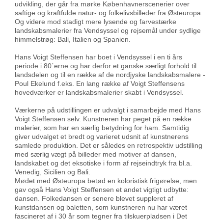
udvikling, der går fra mørke Københavnerscenerier over
saftige og kraftfulde natur- og folkelivsbilleder fra Østeuropa.
Og videre mod stadigt mere lysende og farvestærke
landskabsmalerier fra Vendsyssel og rejsemål under sydlige
himmelstrøg: Bali, Italien og Spanien.
Hans Voigt Steffensen har boet i Vendsyssel i en ti års
periode i 80´erne og har derfor et ganske særligt forhold til
landsdelen og til en række af de nordjyske landskabsmalere -
Poul Ekelund f.eks. En lang række af Voigt Steffensens
hovedværker er landskabsmalerier skabt i Vendsyssel.
Værkerne på udstillingen er udvalgt i samarbejde med Hans
Voigt Steffensen selv. Kunstneren har peget på en række
malerier, som har en særlig betydning for ham. Samtidig
giver udvalget et bredt og varieret udsnit af kunstnerens
samlede produktion. Det er således en retrospektiv udstilling
med særlig vægt på billeder med motiver af dansen,
landskabet og det eksotiske i form af rejseindtryk fra bl.a.
Venedig, Sicilien og Bali.
Mødet med Østeuropa betød en koloristisk frigørelse, men
gav også Hans Voigt Steffensen et andet vigtigt udbytte:
dansen. Folkedansen er senere blevet suppleret af
kunstdansen og baletten, som kunstneren nu har været
fascineret af i 30 år som tegner fra tilskuerpladsen i Det