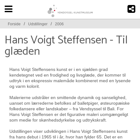
/
/
Forside
Udstillinger
2006
Hans Voigt Steffensen - Til
glæden
Hans Voigt Steffensens kunst er i en sjælden grad
kendetegnet ved en frodighed og livsglæde, der kommer til
udtryk i en ekspressiv malemåde kombineret med en lysende
og varm kolorit.
Malerierne udstråler en smittende dynamik og sanselighed,
uanset om lærrederne befolkes af balletpiger, østeuropæiske
folkedansere eller landskaber – fra Vendsyssel til Bali. For
Hans Voigt Steffensen er det figurative maleri uomgængeligt
som medie for skønhedsdyrkelse og udtrykskraft.
Udstillingen viser udviklingen i Hans Voigt Steffensens kunst
fra hans debut i 1965 til i år, hvor han fylder 65. Det er en